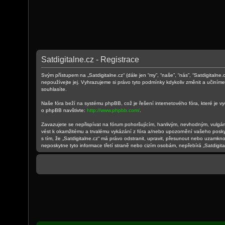
Satdigitalne.cz - Registrace
Svým přístupem na „Satdigitalne.cz“ (dále jen “my”, “naše”, “nás”, “Satdigitaln
nepoužívejte jej. Vyhrazujeme si právo tyto podmínky kdykoliv změnit a učiním
souhlasíte.
Naše fóra beží na systému phpBB, což je řešení internetového fóra, které je vy
o phpBB navštivte:
http://www.phpbb.com/
.
Zavazujete se nepřispívat na fórum pohoršujícím, hanlivým, nevhodným, vulgárn
vést k okamžitému a trvalému vykázání z fóra a/nebo upozornění vašeho poskyt
s tím, že „Satdigitalne.cz“ má právo odstranit, upravit, přesunout nebo uzamkn
neposkytne tyto informace třetí straně nebo cizím osobám, nepřebírá „Satdigit