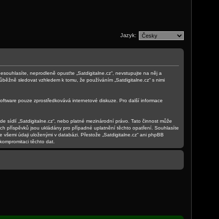
Jazyk:
 nesouhlasíte, neprodleně opusťte „Satdigitalne.cz“, nevstupujte na něj a
růběžně sledovat vzhledem k tomu, že používáním „Satdigitalne.cz“ s nimi
oftware pouze zprostředkovává internetové diskuze. Pro další informace
e sídlí „Satdigitalne.cz“, nebo platné mezinárodní právo. Tato činnost může
ch příspěvků jsou ukládány pro případné uplatnění těchto opatření. Souhlasíte
e všemi údaji uloženými v databázi. Přestože „Satdigitalne.cz“ ani phpBB
kompromitaci těchto dat.