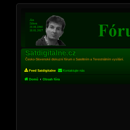
Satdigitalne.cz
Česko-Slovenské diskuzní fórum o Satelitním a Terestriálním vysílání.
Feed Satdigitalne
Kontaktujte nás
Domů
Obsah fóra