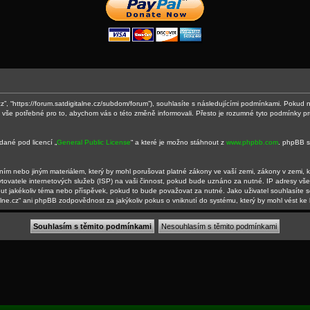
e.cz”, “https://forum.satdigitalne.cz/subdom/forum”), souhlasíte s následujícími podmínkami. Pokud
e vše potřebné pro to, abychom vás o této změně informovali. Přesto je rozumné tyto podmínky p
dané pod licencí „
General Public License
“ a které je možno stáhnout z
www.phpbb.com
. phpBB s
ím nebo jiným materiálem, který by mohl porušovat platné zákony ve vaší zemi, zákony v zemi, kd
ovatele internetových služeb (ISP) na vaši činnost, pokud bude uznáno za nutné. IP adresy vše
out jakékoliv téma nebo příspěvek, pokud to bude považovat za nutné. Jako uživatel souhlasíte s
alne.cz“ ani phpBB zodpovědnost za jakýkoliv pokus o vniknutí do systému, který by mohl vést ke 