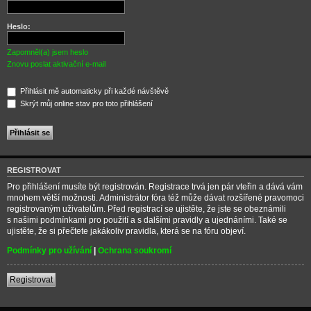
Heslo:
Zapomněl(a) jsem heslo
Znovu poslat aktivační e-mail
Přihlásit mě automaticky při každé návštěvě
Skrýt můj online stav pro toto přihlášení
REGISTROVAT
Pro přihlášení musíte být registrován. Registrace trvá jen pár vteřin a dává vám
mnohem větší možnosti. Administrátor fóra též může dávat rozšířené pravomoci
registrovaným uživatelům. Před registrací se ujistěte, že jste se obeznámili
s našimi podmínkami pro použití a s dalšími pravidly a ujednáními. Také se
ujistěte, že si přečtete jakákoliv pravidla, která se na fóru objeví.
Podmínky pro užívání
|
Ochrana soukromí
Registrovat