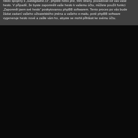
nikdo spojený s „Satdigitalne.cz“, phpBB nebo jiné, třetí strany, požadovat od vás vaše
heslo. V případě, že byste zapomněli vaše heslo k vašemu účtu, můžete použít funkci
„Zapomněl jsem své heslo“ poskytovanou phpBB softwarem. Tento proces po vás bude
žádat zadaní vašeho uživatelského jména a vašeho e-mailu, poté phpBB software
vygeneruje heslo nové a zašle vám ho, abyste se mohli přihlásit ke svému účtu.