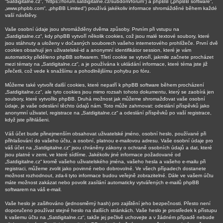
“Satdigitalne.cz”, “https://forum.satdigitalne.cz/subdom/forum”) a phpBB („phpBB software“,
„www.phpbb.com“, „phpBB Limited“) používá jakékoliv informace shromážděné během každé
vaší návštěvy.
Vaše osobní údaje jsou shromážděny dvěma způsoby. Prvním při vstupu na
„Satdigitalne.cz“, kdy phpBB vytvoří několik cookies, což jsou malé textové soubory, které
jsou stáhnuty a uloženy v dočasných souborech vašeho internetového prohlížeče. První dvě
cookies obsahují jen uživatelské-id a anonymní identifikátor session, které je vám
automaticky přiděleno phpBB softwarem. Třetí cookie se vytvoří, jakmile začnete procházet
mezi tématy na „Satdigitalne.cz“, a je používána k ukládání informace, které téma jste již
přečetli, což vede k snažšímu a pohodlnějšímu pohybu po fóru.
Můžeme také vytvořit další cookies, které nepatří k phpBB software během procházení
„Satdigitalne.cz“, ale tyto cookies jsou mimo rozsah tohoto dokumentu, který se zaobírá jen
soubory, které vytvořilo phpBB. Druhá možnost jak můžeme shromažďovat vaše osobní
údaje, je vaše odeslání těchto údajů nám. Toto může zahrnovat: odeslání příspěvků jako
anonymní uživatel, registrace na „Satdigitalne.cz“ a odeslání příspěvků po vaší registrace,
když jste přihlášeni.
Váš účet bude přinejmenším obsahovat uživatelské jméno, osobní heslo, používané při
přihlašování do vašeho účtu, a osobní, platnou e-mailovou adresu. Vaše osobní údaje pro
váš účet na „Satdigitalne.cz“ jsou chráněny zákony o ochraně osobních údajů a dat, které
jsou platné v zemi, ve které sídlíme. Jakékoliv jiné informace požadované od
„Satdigitalne.cz“ kromě vašeho uživatelského jména, vašeho hesla a vašeho e-mailu při
registraci, můžeme zvolit jako povinné nebo dobrovolné. Ve všech případech dostanete
možnost rozhodnout, zda-li tyto informace budou veřejně zobrazitelné. Dále ve vašem účtu
máte možnost zakázat nebo povolit zasílání automaticky vytvářených e-mailů phpBB
softwarem na váš e-mail.
Vaše heslo je zašifrováno (jednosměrný hash) pro zajištění jeho bezpečnosti. Přesto není
doporučeno používat stejné heslo na dalších stránkách. Vaše heslo je prostředek k přístupu
k vašemu účtu na „Satdigitalne.cz“, takže jej pečlivě uchovejte a v žádném případě nebude