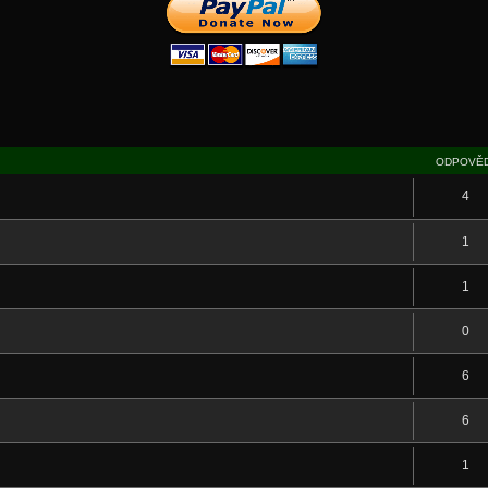
ODPOVĚD
4
1
1
0
6
6
1