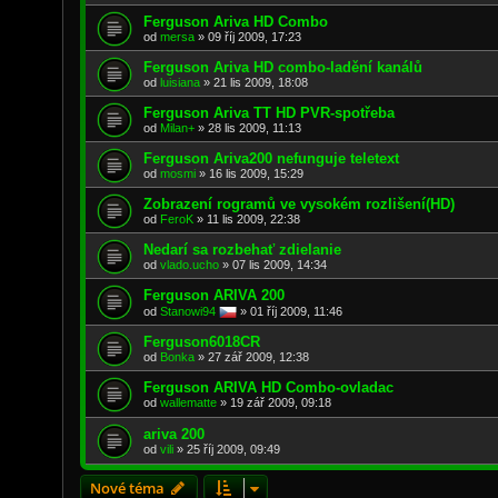
Ferguson Ariva HD Combo
od
mersa
»
09 říj 2009, 17:23
Ferguson Ariva HD combo-ladění kanálů
od
luisiana
»
21 lis 2009, 18:08
Ferguson Ariva TT HD PVR-spotřeba
od
Milan+
»
28 lis 2009, 11:13
Ferguson Ariva200 nefunguje teletext
od
mosmi
»
16 lis 2009, 15:29
Zobrazení rogramů ve vysokém rozlišení(HD)
od
FeroK
»
11 lis 2009, 22:38
Nedarí sa rozbehať zdielanie
od
vlado.ucho
»
07 lis 2009, 14:34
Ferguson ARIVA 200
od
Stanowi94
»
01 říj 2009, 11:46
Ferguson6018CR
od
Bonka
»
27 zář 2009, 12:38
Ferguson ARIVA HD Combo-ovladac
od
wallematte
»
19 zář 2009, 09:18
ariva 200
od
vili
»
25 říj 2009, 09:49
Nové téma