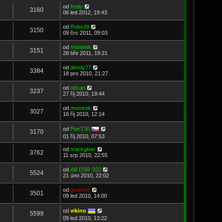
od
fredy
3160
06 led 2012, 19:43
od
Robo39
3150
09 črc 2011, 09:03
od
momirek
3151
28 bře 2011, 19:21
od
dendy77
3384
18 pro 2010, 21:27
od
obcan
3237
27 říj 2010, 19:44
od
momirek
3027
16 říj 2010, 12:14
od
PetrT30
3170
01 říj 2010, 07:53
od
mackgiver
3762
11 srp 2010, 22:55
od
AB DSR-322
5524
21 úno 2010, 22:02
od
grantec
3501
09 led 2010, 14:00
od
vikino
5599
09 led 2010, 13:22