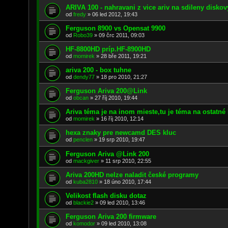
ARIVA 100 - nahravani z vice ariv na sdileny diskov
od
fredy
»
06 led 2012, 19:43
Ferguson 8900 vs Opensat 9900
od
Robo39
»
09 črc 2011, 09:03
HF-8800HD príp.HF-8900HD
od
momirek
»
28 bře 2011, 19:21
ariva 200 - box tuhne
od
dendy77
»
18 pro 2010, 21:27
Ferguson Ariva 200@Link
od
obcan
»
27 říj 2010, 19:44
Ariva téma je na inom mieste,tu je téma na ostatn
od
momirek
»
16 říj 2010, 12:14
hexa znaky pre newcamd DES kluc
od
penclen
»
19 srp 2010, 19:47
Ferguson Ariva @Link 200
od
mackgiver
»
11 srp 2010, 22:55
Ariva 200HD nelze naladit české programy
od
kuba2810
»
18 úno 2010, 17:44
Velikost flash disku dotaz
od
blackie2
»
09 led 2010, 13:46
Ferguson Ariva 200 firmware
od
komodor
»
09 led 2010, 13:08