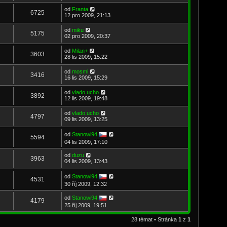
od
Franta
6725
12 pro 2009, 21:13
od
miku
5175
02 pro 2009, 20:37
od
Milan+
3603
28 lis 2009, 15:22
od
mosmi
3416
16 lis 2009, 15:29
od
vlado.ucho
3892
12 lis 2009, 19:48
od
vlado.ucho
4797
09 lis 2009, 13:25
od
Stanowi94
5594
04 lis 2009, 17:10
od
duzu
3963
04 lis 2009, 13:43
od
Stanowi94
4531
30 říj 2009, 12:32
od
Stanowi94
4179
25 říj 2009, 19:51
28 témat • Stránka
1
z
1