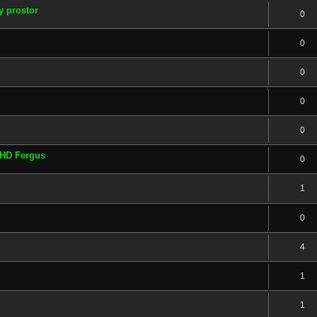
y prostor
0
0
0
0
0
é HD Fergus
0
1
0
4
1
1