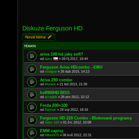
Diskuze Ferguson HD
Nové téma
TÉMATA
ariva 100 hd jaky soft?
od
ojary
»
09 říj 2017, 18:44
Ferguson Ariva HDcombo - EMU
od
rostigue
»
26 dub 2015, 14:13
Ariva 250 combo
od
Montek
»
21 led 2013, 21:39
hv8900HD BISS
od
acradek
»
26 pro 2012, 22:12
Ferda 200+100
od
Bahnak
»
24 srp 2012, 18:16
Ferguson HD 220 Combo - Blokované programy
od
Satyr 100
»
01 črc 2012, 10:08
EMM zapisy
od
MilanM76
»
06 kvě 2012, 22:31