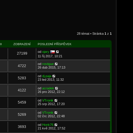
28 témat • Stránka
1
z
1
I
ZOBRAZENÍ
POSLEDNÍ PŘÍSPĚVEK
od
ojary
27199
11 říj 2017, 10:21
od
rostigue
4722
26 dub 2015, 17:13
od
dj.paja
5283
23 led 2013, 11:32
od
acradek
4122
26 pro 2012, 22:12
od
VTronik
5459
25 srp 2012, 17:20
od
VTronik
5269
02 črc 2012, 22:48
od
Honk76
3693
21 kvě 2012, 17:52