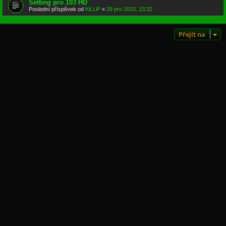
Setting pro 103 HD
Poslední příspěvek od
KiLLiP
«
29 pro 2015, 13:32
Přejít na