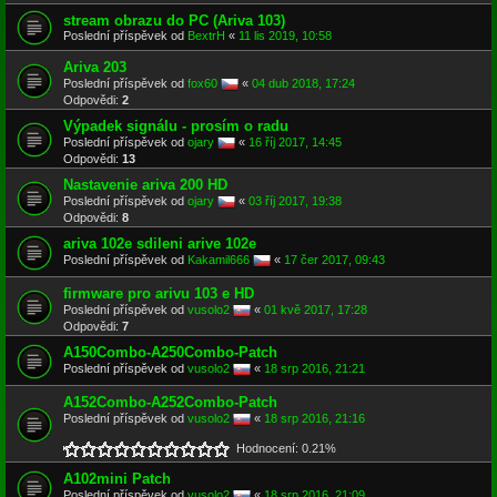
stream obrazu do PC (Ariva 103)
Poslední příspěvek od
BextrH
«
11 lis 2019, 10:58
Ariva 203
Poslední příspěvek od
fox60
«
04 dub 2018, 17:24
Odpovědi:
2
Výpadek signálu - prosím o radu
Poslední příspěvek od
ojary
«
16 říj 2017, 14:45
Odpovědi:
13
Nastavenie ariva 200 HD
Poslední příspěvek od
ojary
«
03 říj 2017, 19:38
Odpovědi:
8
ariva 102e sdileni arive 102e
Poslední příspěvek od
Kakamil666
«
17 čer 2017, 09:43
firmware pro arivu 103 e HD
Poslední příspěvek od
vusolo2
«
01 kvě 2017, 17:28
Odpovědi:
7
A150Combo-A250Combo-Patch
Poslední příspěvek od
vusolo2
«
18 srp 2016, 21:21
A152Combo-A252Combo-Patch
Poslední příspěvek od
vusolo2
«
18 srp 2016, 21:16
Hodnocení: 0.21%
A102mini Patch
Poslední příspěvek od
vusolo2
«
18 srp 2016, 21:09