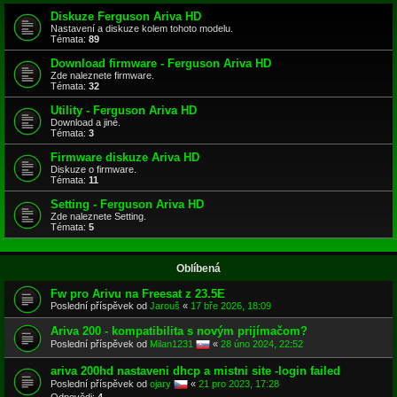
Diskuze Ferguson Ariva HD
Nastavení a diskuze kolem tohoto modelu.
Témata:
89
Download firmware - Ferguson Ariva HD
Zde naleznete firmware.
Témata:
32
Utility - Ferguson Ariva HD
Download a jiné.
Témata:
3
Firmware diskuze Ariva HD
Diskuze o firmware.
Témata:
11
Setting - Ferguson Ariva HD
Zde naleznete Setting.
Témata:
5
Oblíbená
Fw pro Arivu na Freesat z 23.5E
Poslední příspěvek od
Jarouš
«
17 bře 2026, 18:09
Ariva 200 - kompatibilita s novým prijímačom?
Poslední příspěvek od
Milan1231
«
28 úno 2024, 22:52
ariva 200hd nastaveni dhcp a mistni site -login failed
Poslední příspěvek od
ojary
«
21 pro 2023, 17:28