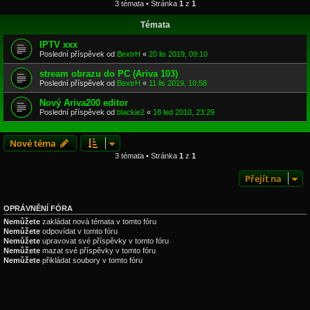
3 témata • Stránka
1
z
1
Témata
IPTV xxx
Poslední příspěvek od
BextrH
«
20 lis 2019, 09:10
stream obrazu do PC (Ariva 103)
Poslední příspěvek od
BextrH
«
11 lis 2019, 10:58
Nový Ariva200 editor
Poslední příspěvek od
blackie2
«
18 led 2010, 23:29
Nové téma
3 témata • Stránka
1
z
1
Přejít na
OPRÁVNĚNÍ FÓRA
Nemůžete
zakládat nová témata v tomto fóru
Nemůžete
odpovídat v tomto fóru
Nemůžete
upravovat své příspěvky v tomto fóru
Nemůžete
mazat své příspěvky v tomto fóru
Nemůžete
přikládat soubory v tomto fóru