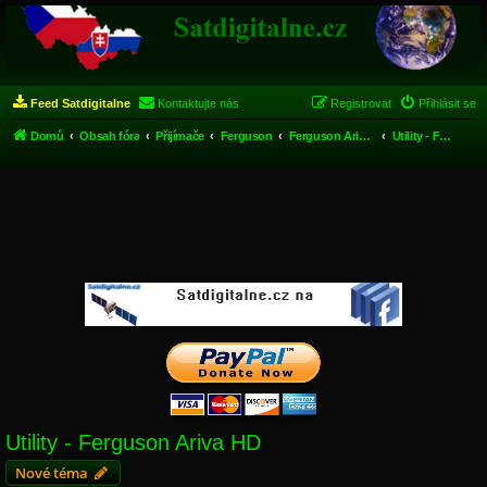
Feed Satdigitalne
Kontaktujte nás
Registrovat
Přihlásit se
Domů
Obsah fóra
Přijímače
Ferguson
Ferguson Ariva HD
Utility - Ferguson Ariva HD
Utility - Ferguson Ariva HD
Nové téma