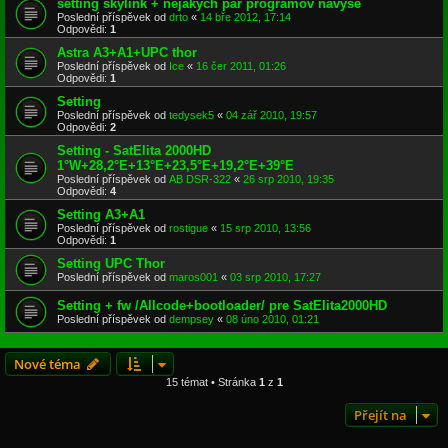
setting skylink + nejakych par programov navyse
Poslední příspěvek od
drto
«
14 bře 2012, 17:14
Odpovědi:
1
Astra A3+A1+UPC thor
Poslední příspěvek od
Ice
«
16 čer 2011, 01:26
Odpovědi:
1
Setting
Poslední příspěvek od
tedysek5
«
04 zář 2010, 19:57
Odpovědi:
2
Setting - SatElita 2000HD
1°W+28,2°E+13°E+23,5°E+19,2°E+39°E
Poslední příspěvek od
AB DSR-322
«
26 srp 2010, 19:35
Odpovědi:
4
Setting A3+A1
Poslední příspěvek od
rostigue
«
15 srp 2010, 13:56
Odpovědi:
1
Setting UPC Thor
Poslední příspěvek od
maros001
«
03 srp 2010, 17:27
Setting + fw /Allcode+bootloader/ pre SatElita2000HD
Poslední příspěvek od
dempsey
«
08 úno 2010, 01:21
Nové téma
15 témat • Stránka
1
z
1
Přejít na