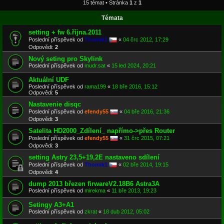
15 témat • Stránka
1
z
1
Témata
setting + fw 6.října.2011
Poslední příspěvek od
Thomik1
«
04 črc 2012, 17:29
Odpovědi:
2
Nový seting pro Skylink
Poslední příspěvek od
mudr.sat
«
15 led 2024, 20:21
Aktuální UDF
Poslední příspěvek od
rama199
«
18 bře 2016, 15:12
Odpovědi:
5
Nastavenie disqc
Poslední příspěvek od
efendy55
«
04 bře 2016, 21:36
Odpovědi:
3
Satelita HD2000_Zdílení_ napřímo->přes Router
Poslední příspěvek od
efendy55
«
31 črc 2015, 07:21
Odpovědi:
3
setting Astry 23,5+19,2E nastaveno sdílení
Poslední příspěvek od
Thomik1
«
02 bře 2014, 19:15
Odpovědi:
4
dump 2013 březen firwareV2.18B6 Astra3A
Poslední příspěvek od
mirekma
«
11 bře 2013, 19:23
Setingy A3+A1
Poslední příspěvek od
zkrat
«
18 dub 2012, 05:02