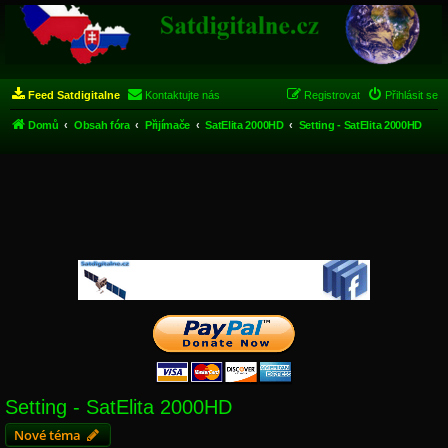
Feed Satdigitalne
Kontaktujte nás
Registrovat
Přihlásit se
Domů
Obsah fóra
Přijímače
SatElita 2000HD
Setting - SatElita 2000HD
Setting - SatElita 2000HD
Nové téma