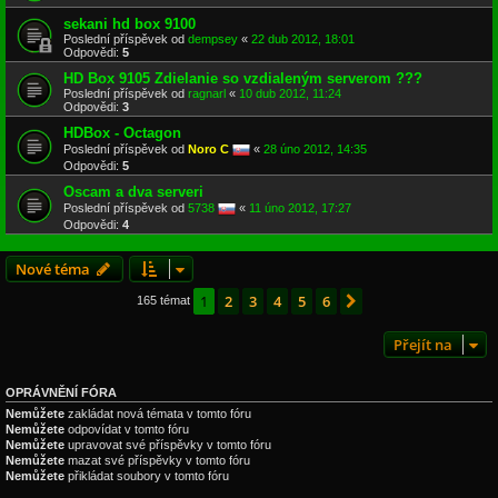
sekani hd box 9100
Poslední příspěvek od
dempsey
«
22 dub 2012, 18:01
Odpovědi:
5
HD Box 9105 Zdielanie so vzdialeným serverom ???
Poslední příspěvek od
ragnarl
«
10 dub 2012, 11:24
Odpovědi:
3
HDBox - Octagon
Poslední příspěvek od
Noro C
«
28 úno 2012, 14:35
Odpovědi:
5
Oscam a dva serveri
Poslední příspěvek od
5738
«
11 úno 2012, 17:27
Odpovědi:
4
Nové téma
1
2
3
4
5
6
Další
165 témat
Přejít na
OPRÁVNĚNÍ FÓRA
Nemůžete
zakládat nová témata v tomto fóru
Nemůžete
odpovídat v tomto fóru
Nemůžete
upravovat své příspěvky v tomto fóru
Nemůžete
mazat své příspěvky v tomto fóru
Nemůžete
přikládat soubory v tomto fóru