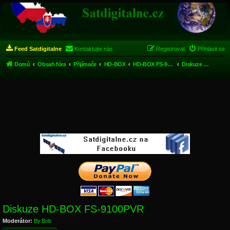
Feed Satdigitalne
Kontaktujte nás
Registrovat
Přihlásit se
Domů
Obsah fóra
Přijímače
HD-BOX
HD-BOX FS-9100 PVR
Diskuze HD-BOX FS-9100PVR
Diskuze HD-BOX FS-9100PVR
Moderátor:
By.Bob