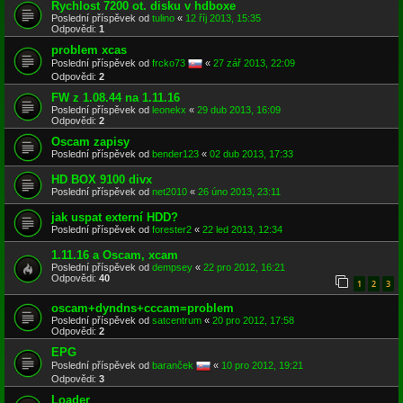
Rychlost 7200 ot. disku v hdboxe
Poslední příspěvek od
tulino
«
12 říj 2013, 15:35
Odpovědi:
1
problem xcas
Poslední příspěvek od
frcko73
«
27 zář 2013, 22:09
Odpovědi:
2
FW z 1.08.44 na 1.11.16
Poslední příspěvek od
leonekx
«
29 dub 2013, 16:09
Odpovědi:
2
Oscam zapisy
Poslední příspěvek od
bender123
«
02 dub 2013, 17:33
HD BOX 9100 divx
Poslední příspěvek od
net2010
«
26 úno 2013, 23:11
jak uspat externí HDD?
Poslední příspěvek od
forester2
«
22 led 2013, 12:34
1.11.16 a Oscam, xcam
Poslední příspěvek od
dempsey
«
22 pro 2012, 16:21
Odpovědi:
40
1
2
3
oscam+dyndns+cccam=problem
Poslední příspěvek od
satcentrum
«
20 pro 2012, 17:58
Odpovědi:
2
EPG
Poslední příspěvek od
baranček
«
10 pro 2012, 19:21
Odpovědi:
3
Loader