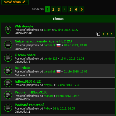
Nové téma
1
2
3
4
5
6
Další
165 témat
Témata
Wifi dongle
Poslední příspěvek od
11tom
«
07 úno 2012, 13:27
Odpovědi:
30
1
2
3
Nelze naladit kanály, kde je FEC 2/3
Poslední příspěvek od
baranček
«
18 led 2021, 13:48
Odpovědi:
1
Oscam share
Poslední příspěvek od
bender123
«
15 črc 2018, 21:04
Odpovědi:
4
ice irdeto
Poslední příspěvek od
baranček
«
01 bře 2018, 18:02
Odpovědi:
3
hdbox9100 & E2
Poslední příspěvek od
ozzy65
«
17 úno 2014, 17:49
Problém HDbox9100
Poslední příspěvek od
ragnarl
«
14 pro 2013, 11:57
Odpovědi:
5
Podivné zamrzání
Poslední příspěvek od
PMA
«
16 lis 2013, 16:05
Odpovědi:
2