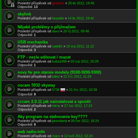
Poslední příspěvek od
grantec
«
20 lis 2012, 19:40
Odpovědi:
13
skylink
Poslední příspěvek od
farpablo
«
14 lis 2012, 19:42
Nějaké problémy s přijímačem
Poslední příspěvek od
daxo
«
28 říj 2012, 09:48
Odpovědi:
1
USB mechanika
Poslední příspěvek od
satelit1
«
19 srp 2012, 11:12
Odpovědi:
3
FTP - nezle editovat / mazat
Poslední příspěvek od
kuba1999
«
03 srp 2012, 20:28
Odpovědi:
1
novy fw pre starsie modely (9100-9200-9300)
Poslední příspěvek od
tulino
«
21 črc 2012, 11:28
oscam 5932 skyway
Poslední příspěvek od
5738
«
21 črc 2012, 10:39
Odpovědi:
9
cccam 2.0.11 jak nainstalovat a spustit
Poslední příspěvek od
mirny
«
27 čer 2012, 17:19
Odpovědi:
2
Aky program na stahovanie key????
Poslední příspěvek od
janoslama
«
09 čer 2012, 18:24
Odpovědi:
9
web radio-info
Poslední příspěvek od
macx
«
12 kvě 2012, 02:24