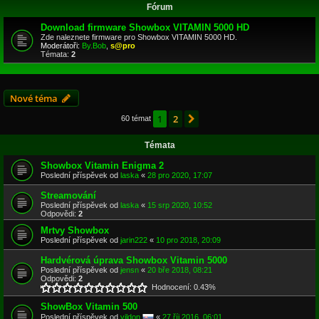
Fórum
Download firmware Showbox VITAMIN 5000 HD
Zde naleznete firmware pro Showbox VITAMIN 5000 HD.
Moderátoři:
By.Bob
,
s@pro
Témata:
2
Nové téma
1
2
Další
60 témat
Témata
Showbox Vitamin Enigma 2
Poslední příspěvek od
laska
«
28 pro 2020, 17:07
Streamování
Poslední příspěvek od
laska
«
15 srp 2020, 10:52
Odpovědi:
2
Mrtvy Showbox
Poslední příspěvek od
jarin222
«
10 pro 2018, 20:09
Hardvérová úprava Showbox Vitamin 5000
Poslední příspěvek od
jensn
«
20 bře 2018, 08:21
Odpovědi:
2
Hodnocení: 0.43%
ShowBox Vitamin 500
Poslední příspěvek od
vildon
«
27 říj 2016, 06:01