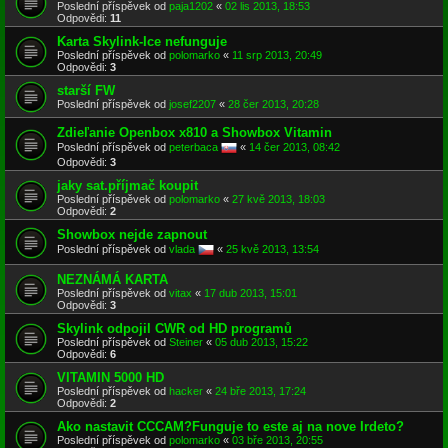
Poslední příspěvek od
paja1202
«
02 lis 2013, 18:53
Odpovědi:
11
Karta Skylink-Ice nefunguje
Poslední příspěvek od
polomarko
«
11 srp 2013, 20:49
Odpovědi:
3
starší FW
Poslední příspěvek od
josef2207
«
28 čer 2013, 20:28
Zdieľanie Openbox x810 a Showbox Vitamin
Poslední příspěvek od
peterbaca
«
14 čer 2013, 08:42
Odpovědi:
3
jaky sat.příjmač koupit
Poslední příspěvek od
polomarko
«
27 kvě 2013, 18:03
Odpovědi:
2
Showbox nejde zapnout
Poslední příspěvek od
vlada
«
25 kvě 2013, 13:54
NEZNÁMÁ KARTA
Poslední příspěvek od
vitax
«
17 dub 2013, 15:01
Odpovědi:
3
Skylink odpojil CWR od HD programů
Poslední příspěvek od
Steiner
«
05 dub 2013, 15:22
Odpovědi:
6
VITAMIN 5000 HD
Poslední příspěvek od
hacker
«
24 bře 2013, 17:24
Odpovědi:
2
Ako nastavit CCCAM?Funguje to este aj na nove Irdeto?
Poslední příspěvek od
polomarko
«
03 bře 2013, 20:55