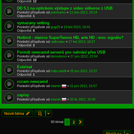
Odpovědi:
12
DD 5.1 na optickom výstupe z video súborov z USB
Poslední příspěvek od
polomarko
«
13 úno 2013, 20:24
Odpovědi:
1
vymazany setting
Poslední příspěvek od
gugi25
«
19 led 2013, 19:41
Odpovědi:
8
Hotbird - stanice SuperTennis HD, arte HD - moc signálu?
Poslední příspěvek od
radkoslav
«
17 led 2013, 18:27
Odpovědi:
2
Formát newcamd serverů pro nahrání přes USB
Poslední příspěvek od
demodemo
«
27 pro 2012, 23:54
Odpovědi:
10
Eutelsat
Poslední příspěvek od
kolja.satelit
«
25 pro 2012, 22:57
Odpovědi:
1
cccam newcamd
Poslední příspěvek od
vitamin
«
11 pro 2012, 15:57
zapisy
Poslední příspěvek od
vitamin
«
30 lis 2012, 15:40
Nové téma
1
2
Další
60 témat
Přejít na