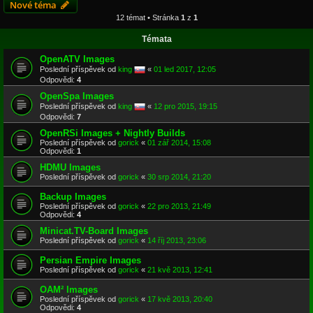
Nové téma
12 témat • Stránka
1
z
1
Témata
OpenATV Images
Poslední příspěvek od
king
«
01 led 2017, 12:05
Odpovědi:
4
OpenSpa Images
Poslední příspěvek od
king
«
12 pro 2015, 19:15
Odpovědi:
7
OpenRSi Images + Nightly Builds
Poslední příspěvek od
gorick
«
01 zář 2014, 15:08
Odpovědi:
1
HDMU Images
Poslední příspěvek od
gorick
«
30 srp 2014, 21:20
Backup Images
Poslední příspěvek od
gorick
«
22 pro 2013, 21:49
Odpovědi:
4
Minicat.TV-Board Images
Poslední příspěvek od
gorick
«
14 říj 2013, 23:06
Persian Empire Images
Poslední příspěvek od
gorick
«
21 kvě 2013, 12:41
OAM² Images
Poslední příspěvek od
gorick
«
17 kvě 2013, 20:40
Odpovědi:
4