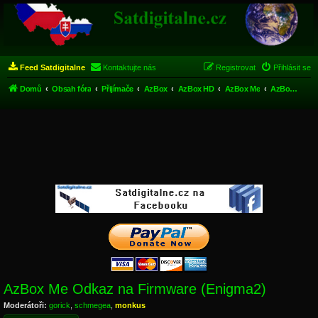
Feed Satdigitalne
Kontaktujte nás
Registrovat
Přihlásit se
Domů
Obsah fóra
Přijímače
AzBox
AzBox HD
AzBox Me
AzBox Me Odkaz na Firmware (Enigma2)
AzBox Me Odkaz na Firmware (Enigma2)
Moderátoři:
gorick
,
schmegea
,
monkus