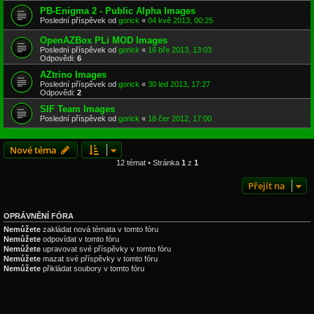
PB-Enigma 2 - Public Alpha Images
Poslední příspěvek od
gorick
«
04 kvě 2013, 00:25
OpenAZBox PLi MOD Images
Poslední příspěvek od
gorick
«
16 bře 2013, 13:03
Odpovědi:
6
AZtrino Images
Poslední příspěvek od
gorick
«
30 led 2013, 17:27
Odpovědi:
2
SIF Team Images
Poslední příspěvek od
gorick
«
18 čer 2012, 17:00
Nové téma
12 témat • Stránka
1
z
1
Přejít na
OPRÁVNĚNÍ FÓRA
Nemůžete
zakládat nová témata v tomto fóru
Nemůžete
odpovídat v tomto fóru
Nemůžete
upravovat své příspěvky v tomto fóru
Nemůžete
mazat své příspěvky v tomto fóru
Nemůžete
přikládat soubory v tomto fóru