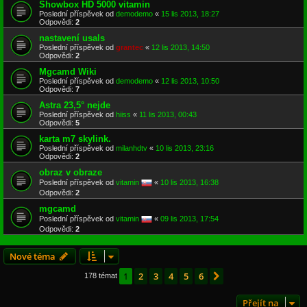
Showbox HD 5000 vitamin
Poslední příspěvek od
demodemo
«
15 lis 2013, 18:27
Odpovědi:
2
nastavení usals
Poslední příspěvek od
grantec
«
12 lis 2013, 14:50
Odpovědi:
2
Mgcamd Wiki
Poslední příspěvek od
demodemo
«
12 lis 2013, 10:50
Odpovědi:
7
Astra 23,5° nejde
Poslední příspěvek od
hiiss
«
11 lis 2013, 00:43
Odpovědi:
5
karta m7 skylink.
Poslední příspěvek od
milanhdtv
«
10 lis 2013, 23:16
Odpovědi:
2
obraz v obraze
Poslední příspěvek od
vitamin
«
10 lis 2013, 16:38
Odpovědi:
2
mgcamd
Poslední příspěvek od
vitamin
«
09 lis 2013, 17:54
Odpovědi:
2
Nové téma
1
2
3
4
5
6
Další
178 témat
Přejít na