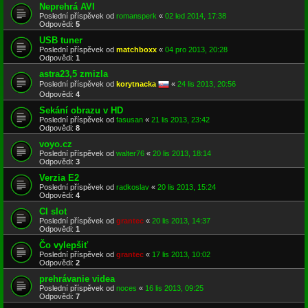
Neprehrá AVI
Poslední příspěvek od
romansperk
«
02 led 2014, 17:38
Odpovědi:
5
USB tuner
Poslední příspěvek od
matchboxx
«
04 pro 2013, 20:28
Odpovědi:
1
astra23,5 zmizla
Poslední příspěvek od
korytnacka
«
24 lis 2013, 20:56
Odpovědi:
4
Sekání obrazu v HD
Poslední příspěvek od
fasusan
«
21 lis 2013, 23:42
Odpovědi:
8
voyo.cz
Poslední příspěvek od
walter76
«
20 lis 2013, 18:14
Odpovědi:
3
Verzia E2
Poslední příspěvek od
radkoslav
«
20 lis 2013, 15:24
Odpovědi:
4
CI slot
Poslední příspěvek od
grantec
«
20 lis 2013, 14:37
Odpovědi:
1
Čo vylepšiť
Poslední příspěvek od
grantec
«
17 lis 2013, 10:02
Odpovědi:
2
prehrávanie videa
Poslední příspěvek od
noces
«
16 lis 2013, 09:25
Odpovědi:
7