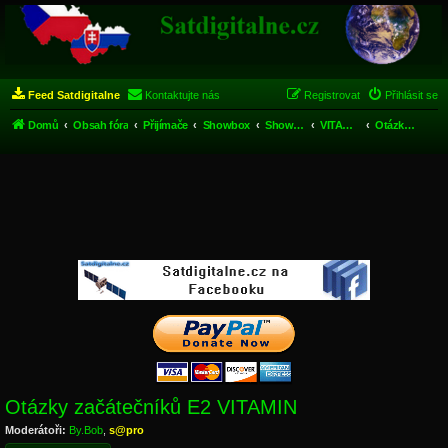
Feed Satdigitalne
Kontaktujte nás
Registrovat
Přihlásit se
Domů
Obsah fóra
Přijímače
Showbox
Showbox VITAMIN 5000 HD
VITAMIN enigma2 HD
Otázky začátečníků E2 VITAMIN
Otázky začátečníků E2 VITAMIN
Moderátoři:
By.Bob
,
s@pro