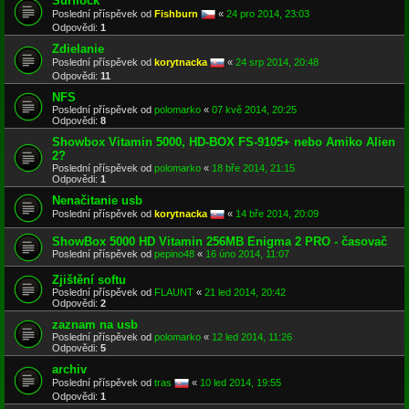
Surflock
Poslední příspěvek od
Fishburn
«
24 pro 2014, 23:03
Odpovědi:
1
Zdielanie
Poslední příspěvek od
korytnacka
«
24 srp 2014, 20:48
Odpovědi:
11
NFS
Poslední příspěvek od
polomarko
«
07 kvě 2014, 20:25
Odpovědi:
8
Showbox Vitamin 5000, HD-BOX FS-9105+ nebo Amiko Alien
2?
Poslední příspěvek od
polomarko
«
18 bře 2014, 21:15
Odpovědi:
1
Nenačitanie usb
Poslední příspěvek od
korytnacka
«
14 bře 2014, 20:09
ShowBox 5000 HD Vitamin 256MB Enigma 2 PRO - časovač
Poslední příspěvek od
pepino48
«
16 úno 2014, 11:07
Zjištění softu
Poslední příspěvek od
FLAUNT
«
21 led 2014, 20:42
Odpovědi:
2
zaznam na usb
Poslední příspěvek od
polomarko
«
12 led 2014, 11:26
Odpovědi:
5
archiv
Poslední příspěvek od
tras
«
10 led 2014, 19:55
Odpovědi:
1