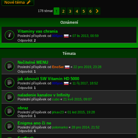
Nové téma
1
2
3
4
5
6
Další
178 témat
Oznámení
Vitaminy vas chrania
Poslední příspěvek od
005jon
«
07 lis 2013, 00:59
Odpovědi:
2
Témata
Nečitelné MENU
Poslední příspěvek od
EnoSat
«
22 pro 2019, 23:28
Odpovědi:
1
jak obnovit SW Vitamin HD 5000
Poslední příspěvek od
005jon
«
11 říj 2017, 18:52
Odpovědi:
1
naladenie kanalov v Infinity
Poslední příspěvek od
cubo
«
21 kvě 2015, 09:07
obraz
Poslední příspěvek od
jirkav23
«
01 led 2015, 19:28
Odpovědi:
1
Enigma ano či ne
Poslední příspěvek od
polomarko
«
28 pro 2014, 21:52
Odpovědi:
6