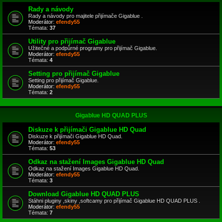
Rady a návody
Rady a návody pro majitele přijímače Gigablue .
Moderátor:
efendy55
Témata:
37
Utility pro přijímač Gigablue
Užitečné a podpůrné programy pro přijímač Gigablue.
Moderátor:
efendy55
Témata:
4
Setting pro přijímač Gigablue
Setting pro přijímač Gigablue.
Moderátor:
efendy55
Témata:
2
Gigablue HD QUAD PLUS
Diskuze k přijímači Gigablue HD Quad
Diskuze k přijímači Gigablue HD Quad.
Moderátor:
efendy55
Témata:
53
Odkaz na stažení Images Gigablue HD Quad
Odkaz na stažení Images Gigablue HD Quad.
Moderátor:
efendy55
Témata:
3
Download Gigablue HD QUAD PLUS
Stáhni pluginy ,skiny ,softcamy pro přijímač Gigablue HD QUAD PLUS .
Moderátor:
efendy55
Témata:
7