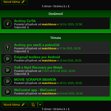
Nové téma
5 témat • Stránka
1
z
1
Oznámení
Archivy Cz/Sk
Poslední příspěvek od
matchboxx
«
16 črc 2015, 21:58
Odpovědi:
1
Témata
Archivy pro starší a pokročilé
Poslední příspěvek od
matchboxx
«
17 lis 2015, 18:29
Odpovědi:
1
Enigma2 toolbox pro Android
Poslední příspěvek od
matchboxx
«
15 led 2016, 20:01
Soft a Hard Recovery pre Wetek
Poslední příspěvek od
TUKO
«
08 zář 2015, 19:43
Odpovědi:
3
MOVIE SCRAPER BBARON
Poslední příspěvek od
matchboxx
«
18 črc 2015, 20:02
WeControl app - WeControl
Poslední příspěvek od
matchboxx
«
14 kvě 2015, 19:19
Nové téma
5 témat • Stránka
1
z
1