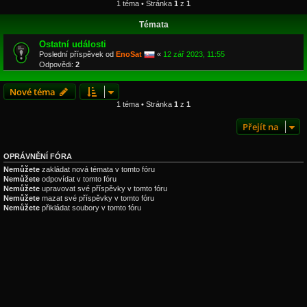
1 téma • Stránka
1
z
1
Témata
Ostatní události
Poslední příspěvek od
EnoSat
«
12 zář 2023, 11:55
Odpovědi:
2
Nové téma
1 téma • Stránka
1
z
1
Přejít na
OPRÁVNĚNÍ FÓRA
Nemůžete
zakládat nová témata v tomto fóru
Nemůžete
odpovídat v tomto fóru
Nemůžete
upravovat své příspěvky v tomto fóru
Nemůžete
mazat své příspěvky v tomto fóru
Nemůžete
přikládat soubory v tomto fóru