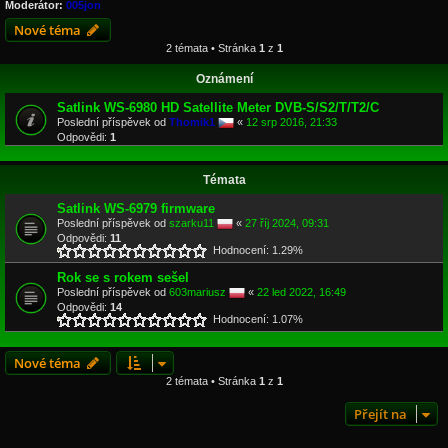
Moderátor:
005jon
Nové téma
2 témata • Stránka
1
z
1
Oznámení
Satlink WS-6980 HD Satellite Meter DVB-S/S2/T/T2/C
Poslední příspěvek od
Thomik1
«
12 srp 2016, 21:33
Odpovědi:
1
Témata
Satlink WS-6979 firmware
Poslední příspěvek od
szarku11
«
27 říj 2024, 09:31
Odpovědi:
11
Hodnocení: 1.29%
Rok se s rokem sešel
Poslední příspěvek od
603mariusz
«
22 led 2022, 16:49
Odpovědi:
14
Hodnocení: 1.07%
Nové téma
2 témata • Stránka
1
z
1
Přejít na