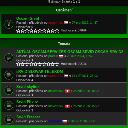
5 témat • Stránka
1
z
1
Oznámení
Oscam Srvid
Poslední příspěvek od
marsim21
«
07 pro 2019, 14:37
Odpovědi:
6
Hodnocení: 0.86%
Témata
AKTUAL OSCAM.SERVICES OSCAM.SRVID OSCAM.SRVID2
Poslední příspěvek od
pilarcik
«
23 dub 2024, 12:40
Odpovědi:
1
Hodnocení: 0.21%
sRVID SLOVAK TELEKOM
Poslední příspěvek od
marsim21
«
18 zář 2021, 23:12
Odpovědi:
4
Srvid skylink
Poslední příspěvek od
maximus66
«
26 zář 2018, 15:28
Odpovědi:
1
Srvid Flix tv
Poslední příspěvek od
maximus66
«
26 zář 2018, 15:27
Odpovědi:
3
Srvid Freesat
Poslední příspěvek od
Thomik1
«
18 pro 2016, 21:23