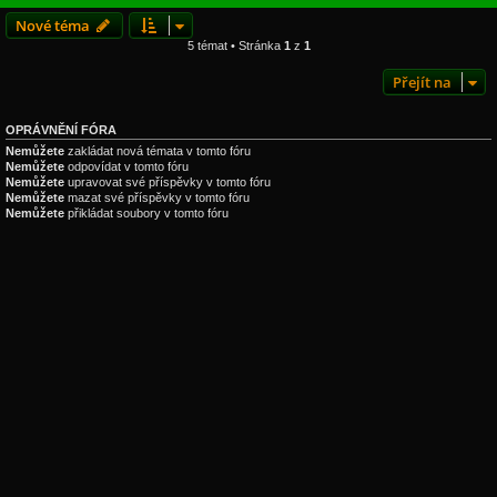
Nové téma
5 témat • Stránka
1
z
1
Přejít na
OPRÁVNĚNÍ FÓRA
Nemůžete
zakládat nová témata v tomto fóru
Nemůžete
odpovídat v tomto fóru
Nemůžete
upravovat své příspěvky v tomto fóru
Nemůžete
mazat své příspěvky v tomto fóru
Nemůžete
přikládat soubory v tomto fóru