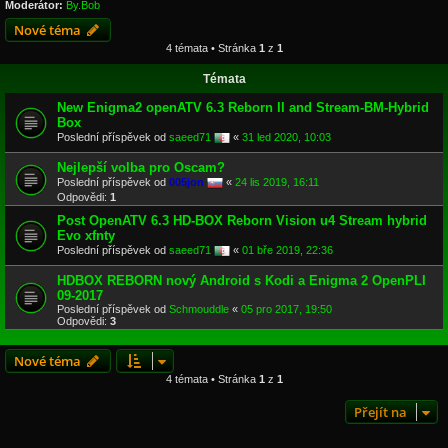
Moderátor:
By.Bob
Nové téma
4 témata • Stránka
1
z
1
Témata
New Enigma2 openATV 6.3 Reborn II and Stream-BM-Hybrid
Box
Poslední příspěvek od
saeed71
«
31 led 2020, 10:03
Nejlepší volba pro Oscam?
Poslední příspěvek od
005jon
«
24 lis 2019, 16:11
Odpovědi:
1
Post OpenATV 6.3 HD-BOX Reborn Vision u4 Stream hybrid
Evo xfnty
Poslední příspěvek od
saeed71
«
01 bře 2019, 22:36
HDBOX REBORN nový Android s Kodi a Enigma 2 OpenPLI
09-2017
Poslední příspěvek od
Schmouddle
«
05 pro 2017, 19:50
Odpovědi:
3
Nové téma
4 témata • Stránka
1
z
1
Přejít na