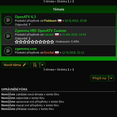
3 témata • Stránka
1
z
1
Témata
OpenATV 6.3
Poslední příspěvek od
Fishburn
«
04 říj 2019, 23:08
Odpovědi:
7
Zgemma H9S OpenATV Custom
Poslední příspěvek od
sakalsk
«
21 bře 2019, 14:34
Odpovědi:
1
Hodnocení: 0.43%
zgemma.com
Poslední příspěvek od
EnoSat
«
12 říj 2018, 21:12
Nové téma
3 témata • Stránka
1
z
1
Přejít na
OPRÁVNĚNÍ FÓRA
Nemůžete
zakládat nová témata v tomto fóru
Nemůžete
odpovídat v tomto fóru
Nemůžete
upravovat své příspěvky v tomto fóru
Nemůžete
mazat své příspěvky v tomto fóru
Nemůžete
přikládat soubory v tomto fóru