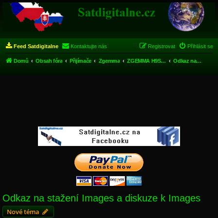
Feed Satdigitalne
Kontaktujte nás
Registrovat
Přihlásit se
Domů
Obsah fóra
Přijímače
Zgemma
ZGEMMA H9S DVB-S2 4K Ultra HD
Odkaz na stažení Images a diskuze k Images
Odkaz na stažení Images a diskuze k Images
Nové téma