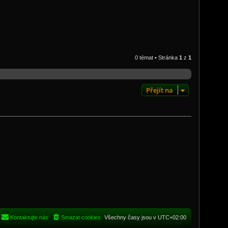
0 témat • Stránka
1
z
1
Přejít na
Kontaktujte nás
Smazat cookies
Všechny časy jsou v
UTC+02:00