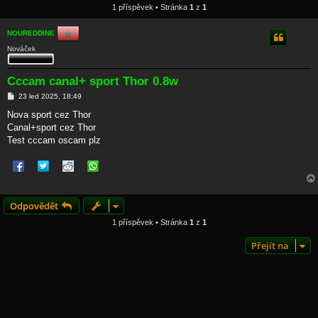
1 příspěvek • Stránka
1
z
1
NOUREDDINE
Nováček
Cccam canal+ sport Thor 0.8w
P
23 led 2025, 18:49
ř
í
Nova sport cez Thor
s
Canal+sport cez Thor
p
ě
Test cccam oscam plz
v
e
k
Odpovědět
1 příspěvek • Stránka
1
z
1
Přejít na